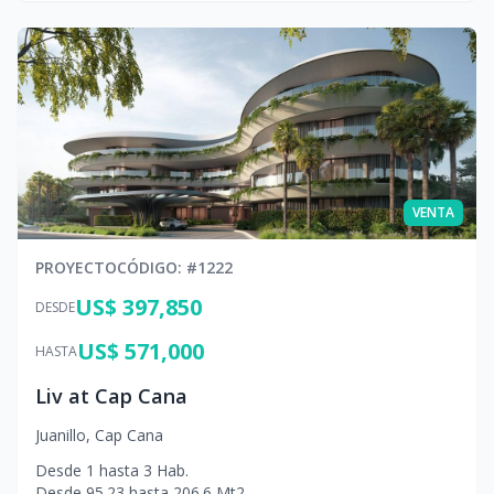
VENTA
PROYECTO
CÓDIGO
: #
1222
US$ 397,850
DESDE
US$ 571,000
HASTA
Liv at Cap Cana
Juanillo
,
Cap Cana
Desde
1
hasta
3
Hab.
Desde
95.23
hasta
206.6
Mt2