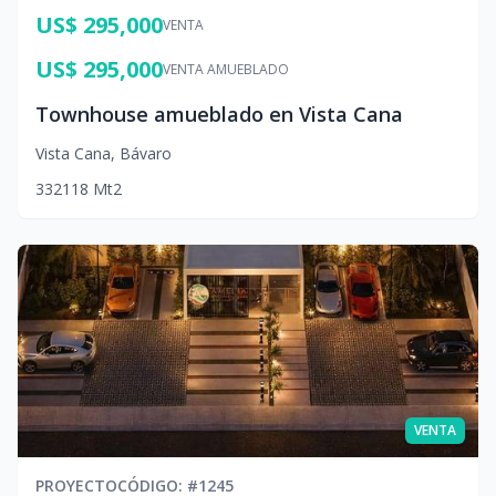
US$ 295,000
VENTA
US$ 295,000
VENTA AMUEBLADO
Townhouse amueblado en Vista Cana
Vista Cana
,
Bávaro
3
3
2
118
Mt2
VENTA
PROYECTO
CÓDIGO
: #
1245