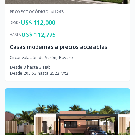
PROYECTO
CÓDIGO
: #
1243
US$ 112,000
DESDE
US$ 112,775
HASTA
Casas modernas a precios accesibles
Circunvalación de Verón
,
Bávaro
Desde
3
hasta
3
Hab.
Desde
205.53
hasta
2522
Mt2