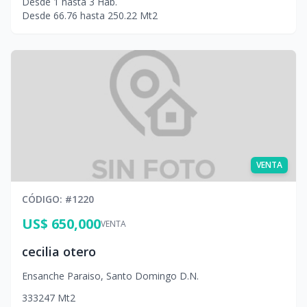
Desde
1
hasta
3
Hab.
Desde
66.76
hasta
250.22
Mt2
VENTA
CÓDIGO
: #
1220
US$ 650,000
VENTA
cecilia otero
Ensanche Paraiso
,
Santo Domingo D.N.
3
3
3
247
Mt2