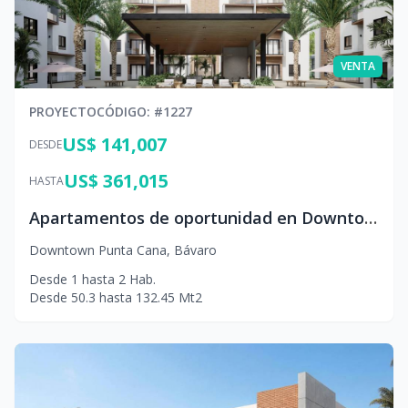
VENTA
PROYECTO
CÓDIGO
: #
1227
US$ 141,007
DESDE
US$ 361,015
HASTA
Apartamentos de oportunidad en Downtown Punta Cana
Downtown Punta Cana
,
Bávaro
Desde
1
hasta
2
Hab.
Desde
50.3
hasta
132.45
Mt2