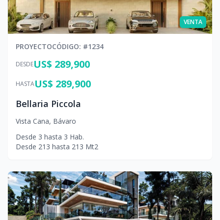
VENTA
PROYECTO
CÓDIGO
: #
1234
US$ 289,900
DESDE
US$ 289,900
HASTA
Bellaria Piccola
Vista Cana
,
Bávaro
Desde
3
hasta
3
Hab.
Desde
213
hasta
213
Mt2