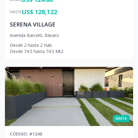
US$ 128,122
HASTA
SERENA VILLAGE
Avenida Barceló
,
Bávaro
Desde
2
hasta
2
Hab.
Desde
74.5
hasta
74.5
Mt2
VENTA
CÓDIGO
: #
1246