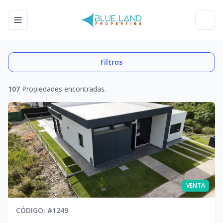
Toggle navigation menu
Toggl
Filtros
107
Propiedades encontradas.
VENTA
CÓDIGO
: #
1249