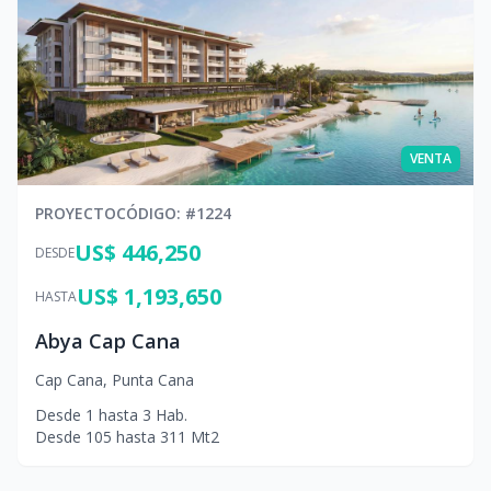
VENTA
PROYECTO
CÓDIGO
: #
1224
US$ 446,250
DESDE
US$ 1,193,650
HASTA
Abya Cap Cana
Cap Cana
,
Punta Cana
Desde
1
hasta
3
Hab.
Desde
105
hasta
311
Mt2