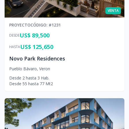
VENTA
PROYECTO
CÓDIGO
: #
1231
US$ 89,500
DESDE
US$ 125,650
HASTA
Novo Park Residences
Pueblo Bávaro
,
Veron
Desde
2
hasta
3
Hab.
Desde
55
hasta
77
Mt2