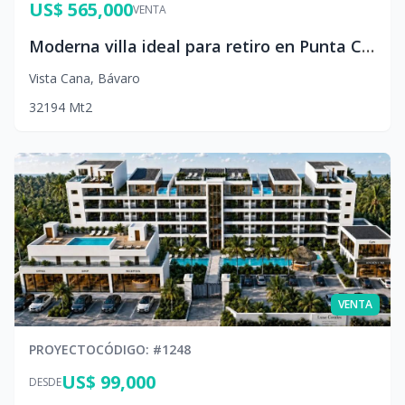
US$ 565,000
VENTA
Moderna villa ideal para retiro en Punta Cana
Vista Cana
,
Bávaro
3
2
194
Mt2
VENTA
PROYECTO
CÓDIGO
: #
1248
US$ 99,000
DESDE