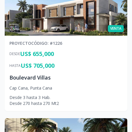
VENTA
PROYECTO
CÓDIGO
: #
1226
US$ 655,000
DESDE
US$ 705,000
HASTA
Boulevard Villas
Cap Cana
,
Punta Cana
Desde
3
hasta
3
Hab.
Desde
270
hasta
270
Mt2