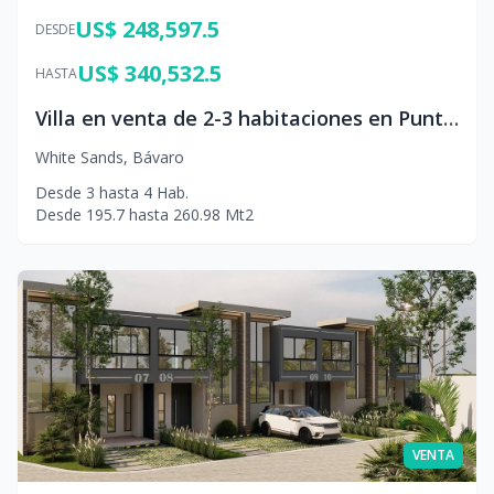
US$ 248,597.5
DESDE
US$ 340,532.5
HASTA
Villa en venta de 2-3 habitaciones en Punta Cana
White Sands
,
Bávaro
Desde
3
hasta
4
Hab.
Desde
195.7
hasta
260.98
Mt2
VENTA