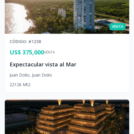
VENTA
CÓDIGO
: #
1238
US$ 375,000
VENTA
Expectacular vista al Mar
Juan Dolio
,
Juan Dolio
2
2
126
Mt2