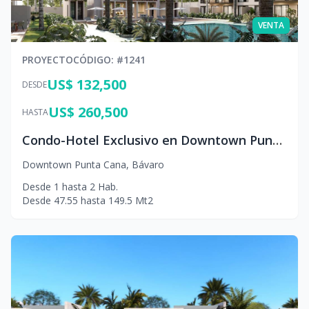
VENTA
PROYECTO
CÓDIGO
: #
1241
US$ 132,500
DESDE
US$ 260,500
HASTA
Condo-Hotel Exclusivo en Downtown Punta Cana
Downtown Punta Cana
,
Bávaro
Desde
1
hasta
2
Hab.
Desde
47.55
hasta
149.5
Mt2