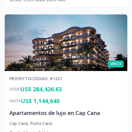
VENTA
PROYECTO
CÓDIGO
: #
1221
US$ 284,426.63
DESDE
US$ 1,144,640
HASTA
Apartamentos de lujo en Cap Cana
Cap Cana
,
Punta Cana