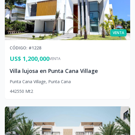
VENTA
CÓDIGO
: #
1228
US$ 1,200,000
VENTA
Villa lujosa en Punta Cana Village
Punta Cana Village
,
Punta Cana
4
4
2
550
Mt2