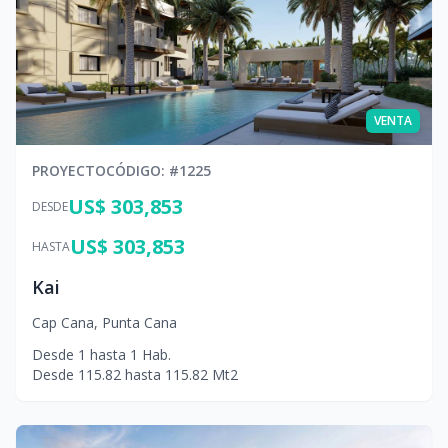
VENTA
PROYECTO
CÓDIGO
: #
1225
US$ 303,853
DESDE
US$ 303,853
HASTA
Kai
Cap Cana
,
Punta Cana
Desde
1
hasta
1
Hab.
Desde
115.82
hasta
115.82
Mt2