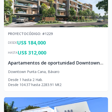
0
PROYECTO
CÓDIGO
: #
1229
US$ 184,000
DESDE
US$ 312,000
HASTA
Apartamentos de oportunidad Downtown Punta Cana
Downtown Punta Cana
,
Bávaro
Desde
1
hasta
2
Hab.
Desde
104.37
hasta
2283.91
Mt2