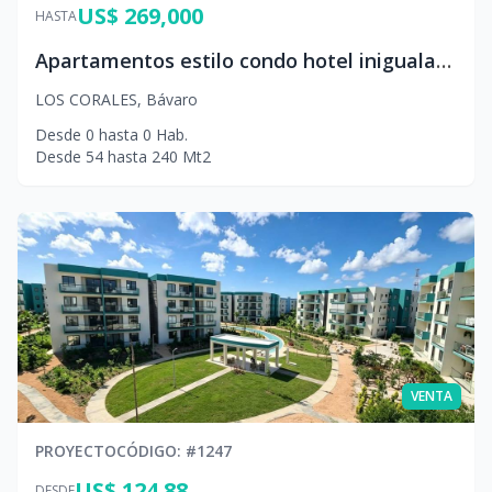
US$ 269,000
HASTA
Apartamentos estilo condo hotel inigualable
LOS CORALES
,
Bávaro
Desde
0
hasta
0
Hab.
Desde
54
hasta
240
Mt2
VENTA
PROYECTO
CÓDIGO
: #
1247
US$ 124.88
DESDE