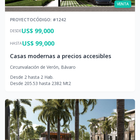
VENTA
PROYECTO
CÓDIGO
: #
1242
US$ 99,000
DESDE
US$ 99,000
HASTA
Casas modernas a precios accesibles
Circunvalación de Verón
,
Bávaro
Desde
2
hasta
2
Hab.
Desde
205.53
hasta
2382
Mt2