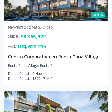
VENTA
PROYECTO
CÓDIGO
: #
1230
US$ 365,922
DESDE
US$ 622,215
HASTA
Centro Corporativo en Punta Cana Village
Punta Cana Village
,
Punta Cana
Desde
0
hasta
0
Hab.
Desde
0
hasta
1397.17
Mt2