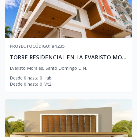
0
PROYECTO
CÓDIGO
: #
1235
TORRE RESIDENCIAL EN LA EVARISTO MORALES
Evaristo Morales
,
Santo Domingo D.N.
Desde
0
hasta
0
Hab.
Desde
0
hasta
0
Mt2