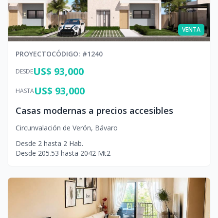
VENTA
PROYECTO
CÓDIGO
: #
1240
US$ 93,000
DESDE
US$ 93,000
HASTA
Casas modernas a precios accesibles
Circunvalación de Verón
,
Bávaro
Desde
2
hasta
2
Hab.
Desde
205.53
hasta
2042
Mt2