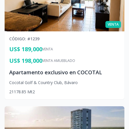
VENTA
CÓDIGO
: #
1239
US$ 189,000
VENTA
US$ 198,000
VENTA AMUEBLADO
Apartamento exclusivo en COCOTAL
Cocotal Golf & Country Club
,
Bávaro
2
1
1
78.85
Mt2