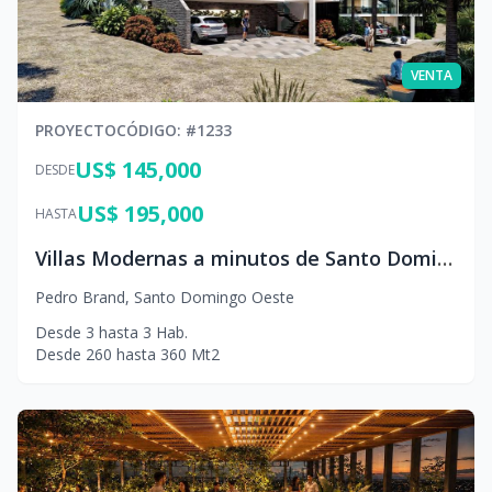
VENTA
PROYECTO
CÓDIGO
: #
1233
US$ 145,000
DESDE
US$ 195,000
HASTA
Villas Modernas a minutos de Santo Domingo
Pedro Brand
,
Santo Domingo Oeste
Desde
3
hasta
3
Hab.
Desde
260
hasta
360
Mt2