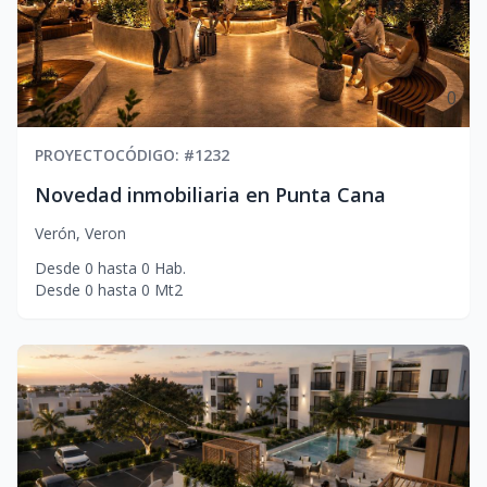
0
PROYECTO
CÓDIGO
: #
1232
Novedad inmobiliaria en Punta Cana
Verón
,
Veron
Desde
0
hasta
0
Hab.
Desde
0
hasta
0
Mt2