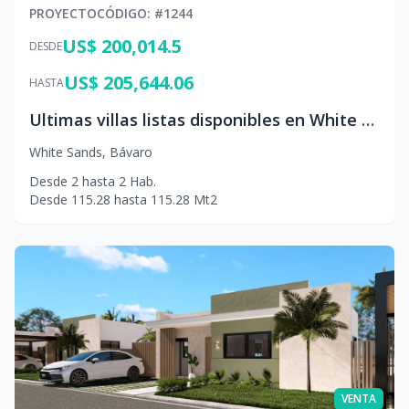
PROYECTO
CÓDIGO
: #
1244
US$ 200,014.5
DESDE
US$ 205,644.06
HASTA
Ultimas villas listas disponibles en White Sands
White Sands
,
Bávaro
Desde
2
hasta
2
Hab.
Desde
115.28
hasta
115.28
Mt2
VENTA