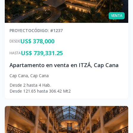
VENTA
PROYECTO
CÓDIGO
: #
1237
US$ 378,000
DESDE
US$ 739,331.25
HASTA
Apartamento en venta en ITZÁ, Cap Cana
Cap Cana
,
Cap Cana
Desde
2
hasta
4
Hab.
Desde
121.65
hasta
306.42
Mt2