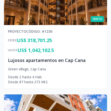
VENTA
PROYECTO
CÓDIGO
: #
1236
US$ 318,701.25
DESDE
US$ 1,042,102.5
HASTA
Lujosos apartamentos en Cap Cana
Green village
,
Cap Cana
Desde
2
hasta
4
Hab.
Desde
87
hasta
273
Mt2