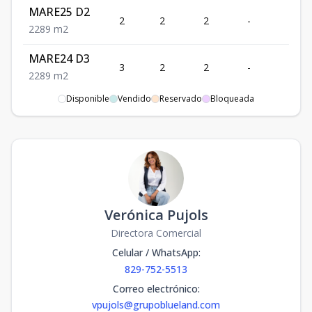
MARE25 D2
2
2
2
-
89
2
2
89
m2
MARE24 D3
3
2
2
-
89
2
2
89
m2
Disponible
Vendido
Reservado
Bloqueada
MARE24 A3
3
2
2
-
89
2
2
89
m2
MARE25 D3
3
2
2
-
89
2
2
89
m2
MARE25 A3
3
2
2
-
89
Verónica Pujols
2
2
89
m2
Directora Comercial
MARE25 A4
Celular / WhatsApp
:
4
2
2
-
89
2
2
89
m2
829-752-5513
Correo electrónico
:
MARE25 D4
4
2
2
-
89
vpujols@grupoblueland.com
2
2
89
m2