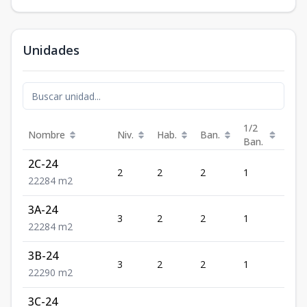
Unidades
1/2
Nombre
Niv.
Hab.
Ban.
Est.
Ban.
2C-24
2
2
2
1
2
2
2
2
84
m2
3A-24
3
2
2
1
2
2
2
2
84
m2
3B-24
3
2
2
1
2
2
2
2
90
m2
3C-24