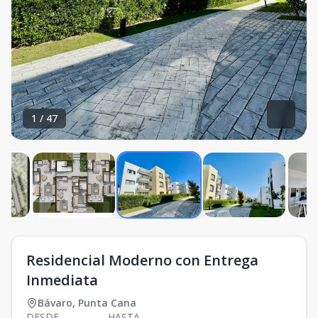
1
/
47
Residencial Moderno con Entrega
Inmediata
Bávaro
,
Punta Cana
DESDE
HASTA