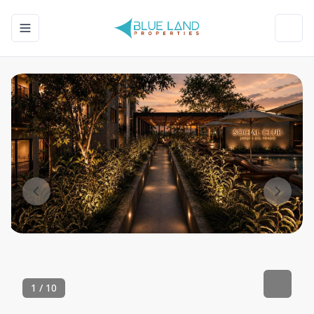
Toggle navigation menu
Toggl
1
/
10