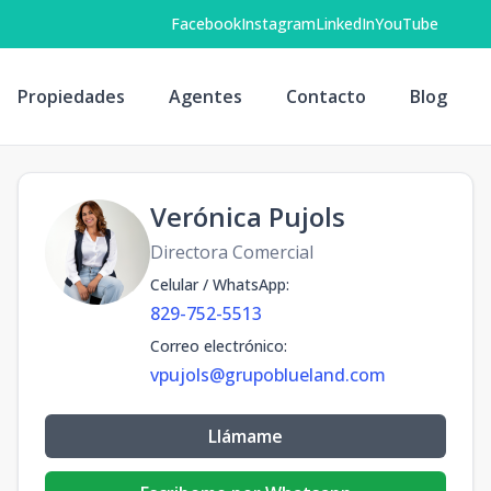
Facebook
Instagram
LinkedIn
YouTube
Propiedades
Agentes
Contacto
Blog
Verónica Pujols
Directora Comercial
Celular / WhatsApp
:
829-752-5513
Correo electrónico
:
vpujols@grupoblueland.com
Llámame