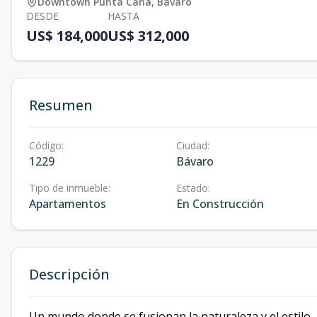
Downtown Punta Cana
,
Bávaro
DESDE
HASTA
US$ 184,000
US$ 312,000
Resumen
Código
:
Ciudad
:
1229
Bávaro
Tipo de inmueble
:
Estado
:
Apartamentos
En Construcción
Descripción
Un mundo donde se fusionan la naturaleza y el estilo.