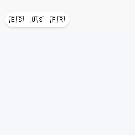
🇪🇸
🇺🇸
🇫🇷