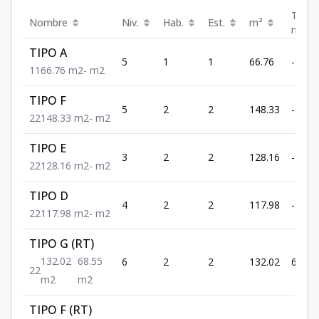
Terra
Nombre
Niv.
Hab.
Est.
m²
m²
TIPO A
5
1
1
66.76
-
1
1
66.76
m2
-
m2
TIPO F
5
2
2
148.33
-
2
2
148.33
m2
-
m2
TIPO E
3
2
2
128.16
-
2
2
128.16
m2
-
m2
TIPO D
4
2
2
117.98
-
2
2
117.98
m2
-
m2
TIPO G (RT)
132.02
68.55
6
2
2
132.02
68.55
2
2
m2
m2
TIPO F (RT)