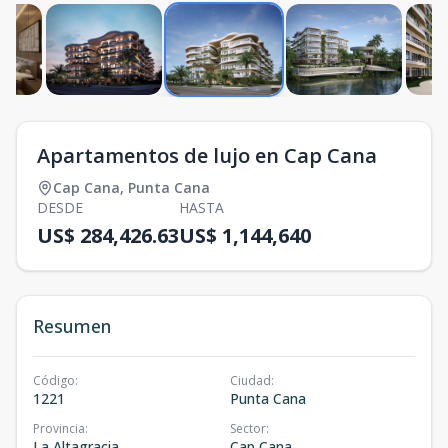
Apartamentos de lujo en Cap Cana
Cap Cana
,
Punta Cana
DESDE
HASTA
US$ 284,426.63
US$ 1,144,640
Resumen
Código
:
Ciudad
:
1221
Punta Cana
Provincia
:
Sector
:
La Altagracia
Cap Cana