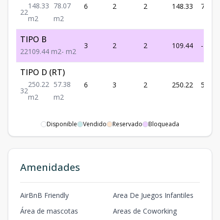
148.33
78.07
6
2
2
148.33
78.07
2
2
m2
m2
TIPO B
3
2
2
109.44
-
2
2
109.44
m2
-
m2
TIPO D (RT)
250.22
57.38
6
3
2
250.22
57.38
3
2
m2
m2
Disponible
Vendido
Reservado
Bloqueada
Amenidades
AirBnB Friendly
Area De Juegos Infantiles
Área de mascotas
Areas de Coworking