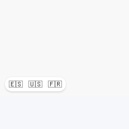
🇪🇸
🇺🇸
🇫🇷