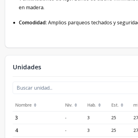
en madera.
Comodidad:
Amplios parqueos techados y seguridad
Unidades
Nombre
Niv.
Hab.
Est.
m
3
-
3
25
2
4
-
3
25
2