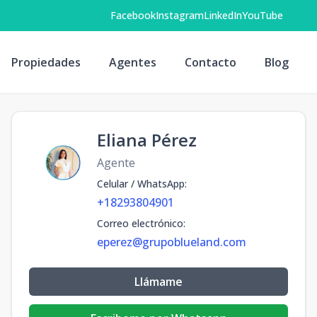
Facebook
Instagram
LinkedIn
YouTube
Propiedades
Agentes
Contacto
Blog
Eliana Pérez
Agente
Celular / WhatsApp
:
+18293804901
Correo electrónico
:
eperez@grupoblueland.com
Llámame