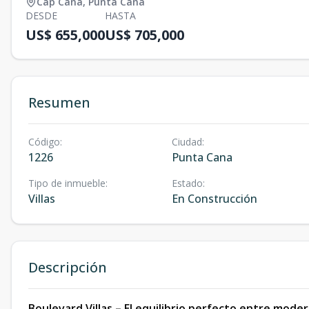
Cap Cana
,
Punta Cana
DESDE
HASTA
US$ 655,000
US$ 705,000
Resumen
Código
:
Ciudad
:
1226
Punta Cana
Tipo de inmueble
:
Estado
:
Villas
En Construcción
Descripción
Boulevard Villas – El equilibrio perfecto entre modern