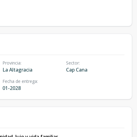
Provincia
:
Sector
:
La Altagracia
Cap Cana
Fecha de entrega
:
01-2028
idad, lujo y vida familiar.