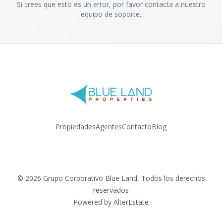
Si crees que esto es un error, por favor contacta a nuestro
equipo de soporte.
Propiedades
Agentes
Contacto
Blog
Facebook
Instagram
LinkedIn
YouTube
©
2026
Grupo Corporativo Blue Land
,
Todos los derechos
reservados
Powered by
AlterEstate