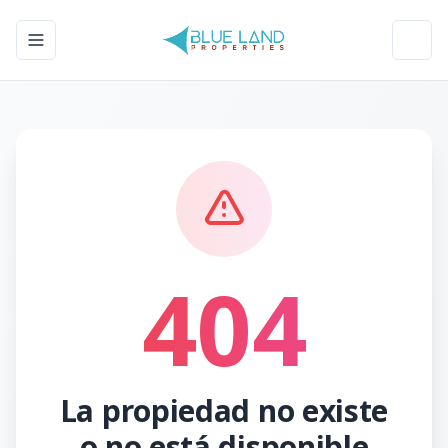
Toggle navigation menu
Toggl
404
La propiedad no existe
o no está disponible