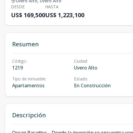
Uvero Alto
,
Uvero Alto
DESDE
HASTA
US$ 169,500
US$ 1,223,100
Resumen
Código
:
Ciudad
:
1219
Uvero Alto
Tipo de inmueble
:
Estado
:
Apartamentos
En Construcción
Descripción
Ocean Paradise – Donde la inversión se encuentra con