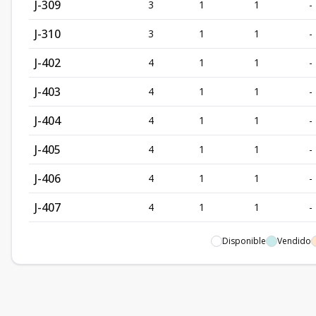
J-309
3
1
1
-
J-310
3
1
1
-
J-402
4
1
1
-
J-403
4
1
1
-
J-404
4
1
1
-
J-405
4
1
1
-
J-406
4
1
1
-
J-407
4
1
1
-
J-410
4
1
1
-
Disponible
Vendido
I-201
2
1
1
-
I-202
2
1
1
-