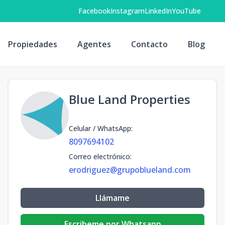
Facebook
Instagram
LinkedIn
YouTube
Propiedades
Agentes
Contacto
Blog
Blue Land Properties
Celular / WhatsApp
:
8097694102
Correo electrónico
:
erodriguez@grupoblueland.com
Llámame
Escribeme por Whatsapp